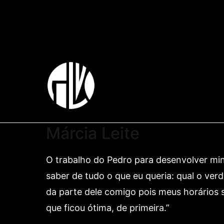
Pular
para
o
conteúdo
Polvo
Design de marcas e aplicações.
Márcia Leite
O trabalho do Pedro para desenvolver minh
saber de tudo o que eu queria: qual o ver
da parte dele comigo pois meus horários 
que ficou ótima, de primeira.”